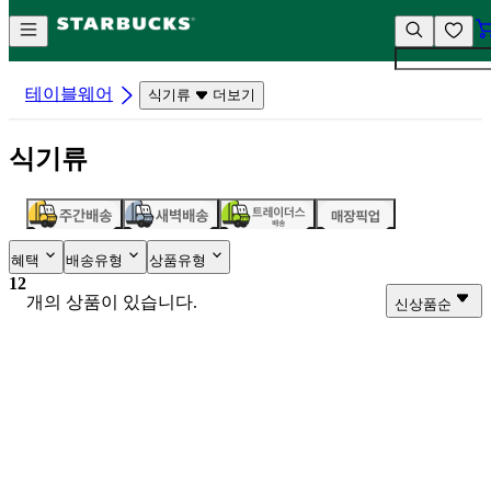
컨
앱
텐
바
츠
바
바
로
테이블웨어
식기류
더보기
로
가
가
기
식기류
기
혜택
배송유형
상품유형
12
개의 상품이 있습니다.
신상품순